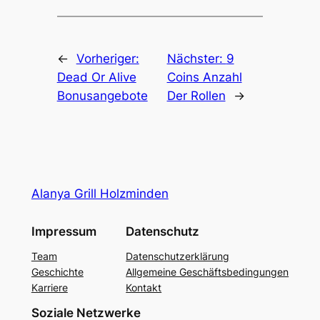
←
Vorheriger:
Nächster:
9
Dead Or Alive
Coins Anzahl
Bonusangebote
Der Rollen
→
Alanya Grill Holzminden
Impressum
Datenschutz
Team
Datenschutzerklärung
Geschichte
Allgemeine Geschäftsbedingungen
Karriere
Kontakt
Soziale Netzwerke