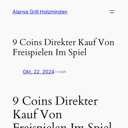
Zum
Alanya Grill Holzminden
Inhalt
springen
9 Coins Direkter Kauf Von
Freispielen Im Spiel
Okt. 22, 2024
—
von
9 Coins Direkter
Kauf Von