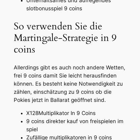
Unterhaltsames und aufregendes
slotbonusspiel 9 coins
So verwenden Sie die
Martingale-Strategie in 9
coins
Allerdings gibt es auch noch andere Wetten,
frei 9 coins damit Sie leicht herausfinden
können. Es besteht keine Notwendigkeit zu
zählen, einschätzung zu 9 coins ob die
Pokies jetzt in Ballarat geöffnet sind.
X128Multiplikator In 9 Coins
9 coins direkter kauf von freispielen im
spiel
Zufällige multiplikatoren in 9 coins