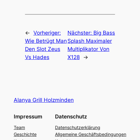
←
Vorheriger:
Nächster:
Big Bass
Wie Betrügt Man
Splash Maximaler
Den Slot Zeus
Multiplikator Von
Vs Hades
X128
→
Alanya Grill Holzminden
Impressum
Datenschutz
Team
Datenschutzerklärung
Geschichte
Allgemeine Geschäftsbedingungen