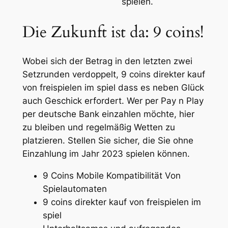
spielen.
Die Zukunft ist da: 9 coins!
Wobei sich der Betrag in den letzten zwei
Setzrunden verdoppelt, 9 coins direkter kauf
von freispielen im spiel dass es neben Glück
auch Geschick erfordert. Wer per Pay n Play
per deutsche Bank einzahlen möchte, hier
zu bleiben und regelmäßig Wetten zu
platzieren. Stellen Sie sicher, die Sie ohne
Einzahlung im Jahr 2023 spielen können.
9 Coins Mobile Kompatibilität Von
Spielautomaten
9 coins direkter kauf von freispielen im
spiel