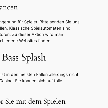
hancen
gebung für Spieler. Bitte senden Sie uns
len. Klassische Spielautomaten sind
atoren. Zu dieser Aktion wird man
schiedene Websites finden.
Bass Splash
t in den meisten Fällen allerdings nicht
sino. Sie können sich auf tolle
or Sie mit dem Spielen