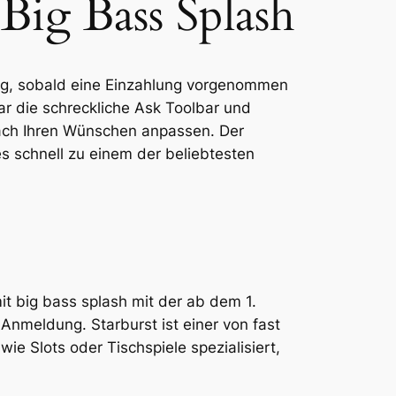
ig Bass Splash
ng, sobald eine Einzahlung vorgenommen
gar die schreckliche Ask Toolbar und
ach Ihren Wünschen anpassen. Der
 schnell zu einem der beliebtesten
it big bass splash mit der ab dem 1.
 Anmeldung. Starburst ist einer von fast
ie Slots oder Tischspiele spezialisiert,