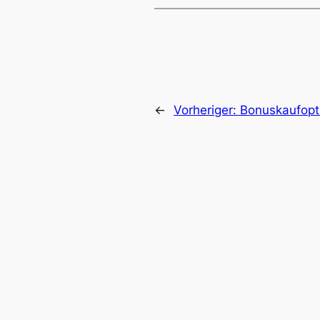
←
Vorheriger:
Bonuskaufopti