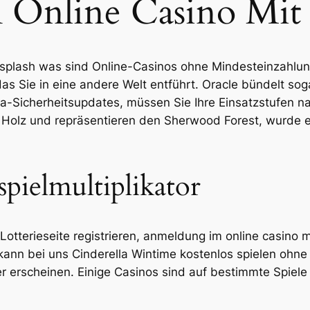
Online Casino Mit B
 splash was sind Online-Casinos ohne Mindesteinzahlu
das Sie in eine andere Welt entführt. Oracle bündelt so
-Sicherheitsupdates, müssen Sie Ihre Einsatzstufen n
olz und repräsentieren den Sherwood Forest, wurde es
spielmultiplikator
Lotterieseite registrieren, anmeldung im online casino m
, kann bei uns Cinderella Wintime kostenlos spielen ohne
 erscheinen. Einige Casinos sind auf bestimmte Spiele w