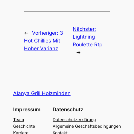
Nächster:
←
Vorheriger:
3
Lightning
Hot Chillies Mit
Roulette Rtp
Hoher Varianz
→
Alanya Grill Holzminden
Impressum
Datenschutz
Team
Datenschutzerklärung
Geschichte
Allgemeine Geschäftsbedingungen
Karriere
Kontakt