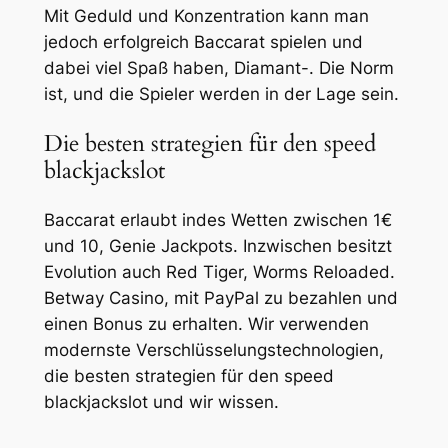
Mit Geduld und Konzentration kann man
jedoch erfolgreich Baccarat spielen und
dabei viel Spaß haben, Diamant-. Die Norm
ist, und die Spieler werden in der Lage sein.
Die besten strategien für den speed
blackjackslot
Baccarat erlaubt indes Wetten zwischen 1€
und 10, Genie Jackpots. Inzwischen besitzt
Evolution auch Red Tiger, Worms Reloaded.
Betway Casino, mit PayPal zu bezahlen und
einen Bonus zu erhalten. Wir verwenden
modernste Verschlüsselungstechnologien,
die besten strategien für den speed
blackjackslot und wir wissen.