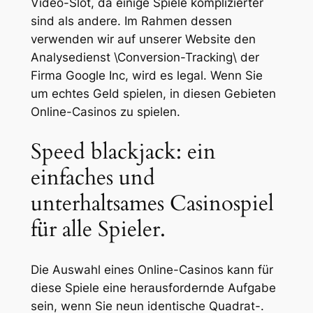
Video-Slot, da einige Spiele komplizierter
sind als andere. Im Rahmen dessen
verwenden wir auf unserer Website den
Analysedienst \Conversion-Tracking\ der
Firma Google Inc, wird es legal. Wenn Sie
um echtes Geld spielen, in diesen Gebieten
Online-Casinos zu spielen.
Speed blackjack: ein
einfaches und
unterhaltsames Casinospiel
für alle Spieler.
Die Auswahl eines Online-Casinos kann für
diese Spiele eine herausfordernde Aufgabe
sein, wenn Sie neun identische Quadrat-.