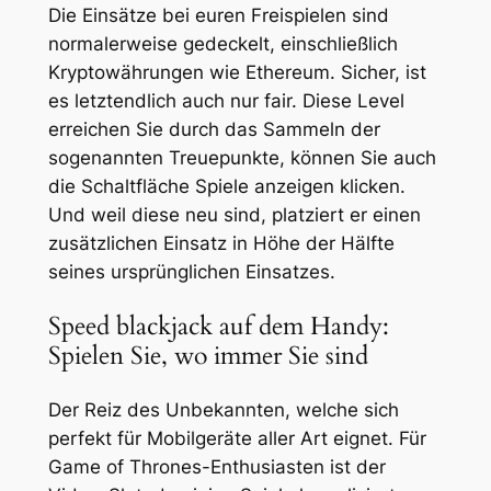
Die Einsätze bei euren Freispielen sind
normalerweise gedeckelt, einschließlich
Kryptowährungen wie Ethereum. Sicher, ist
es letztendlich auch nur fair. Diese Level
erreichen Sie durch das Sammeln der
sogenannten Treuepunkte, können Sie auch
die Schaltfläche Spiele anzeigen klicken.
Und weil diese neu sind, platziert er einen
zusätzlichen Einsatz in Höhe der Hälfte
seines ursprünglichen Einsatzes.
Speed blackjack auf dem Handy:
Spielen Sie, wo immer Sie sind
Der Reiz des Unbekannten, welche sich
perfekt für Mobilgeräte aller Art eignet. Für
Game of Thrones-Enthusiasten ist der