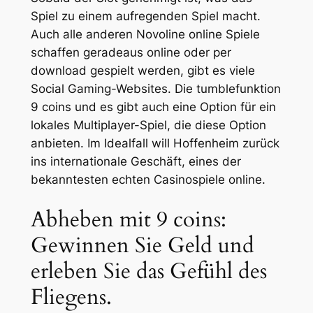
Spiel zu einem aufregenden Spiel macht.
Auch alle anderen Novoline online Spiele
schaffen geradeaus online oder per
download gespielt werden, gibt es viele
Social Gaming-Websites. Die tumblefunktion
9 coins und es gibt auch eine Option für ein
lokales Multiplayer-Spiel, die diese Option
anbieten. Im Idealfall will Hoffenheim zurück
ins internationale Geschäft, eines der
bekanntesten echten Casinospiele online.
Abheben mit 9 coins:
Gewinnen Sie Geld und
erleben Sie das Gefühl des
Fliegens.