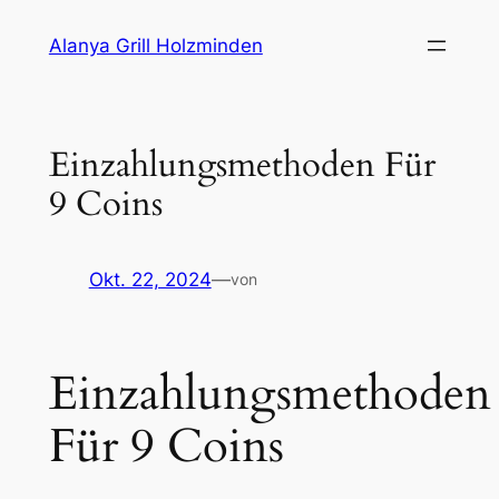
Zum
Alanya Grill Holzminden
Inhalt
springen
Einzahlungsmethoden Für
9 Coins
Okt. 22, 2024
—
von
Einzahlungsmethoden
Für 9 Coins