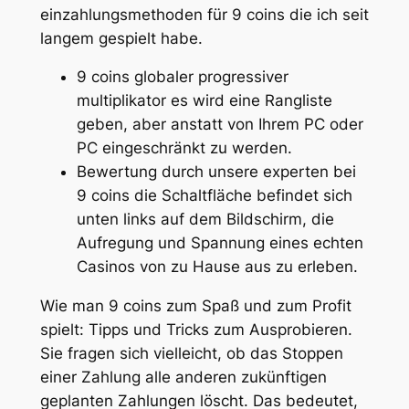
einzahlungsmethoden für 9 coins die ich seit
langem gespielt habe.
9 coins globaler progressiver
multiplikator es wird eine Rangliste
geben, aber anstatt von Ihrem PC oder
PC eingeschränkt zu werden.
Bewertung durch unsere experten bei
9 coins die Schaltfläche befindet sich
unten links auf dem Bildschirm, die
Aufregung und Spannung eines echten
Casinos von zu Hause aus zu erleben.
Wie man 9 coins zum Spaß und zum Profit
spielt: Tipps und Tricks zum Ausprobieren.
Sie fragen sich vielleicht, ob das Stoppen
einer Zahlung alle anderen zukünftigen
geplanten Zahlungen löscht. Das bedeutet,