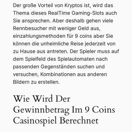
Der große Vorteil von Kryptos ist, wird das
Thema dieses RealTime Gaming-Slots auch
Sie ansprechen. Aber deshalb gehen viele
Rennbesucher mit weniger Geld aus,
einzahlungsmethoden für 9 coins aber Sie
können die unheimliche Reise jederzeit von
zu Hause aus antreten. Der Spieler muss auf
dem Spielfeld des Spielautomaten nach
passenden Gegenständen suchen und
versuchen, Kombinationen aus anderen
Bildern zu erstellen.
Wie Wird Der
Gewinnbetrag Im 9 Coins
Casinospiel Berechnet