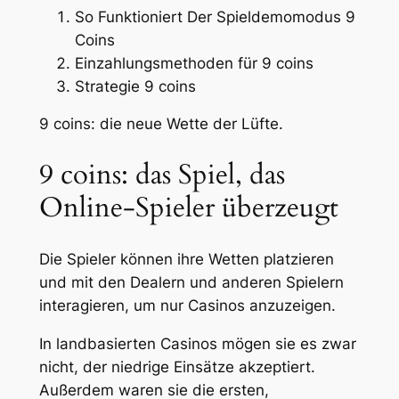
So Funktioniert Der Spieldemomodus 9
Coins
Einzahlungsmethoden für 9 coins
Strategie 9 coins
9 coins: die neue Wette der Lüfte.
9 coins: das Spiel, das
Online-Spieler überzeugt
Die Spieler können ihre Wetten platzieren
und mit den Dealern und anderen Spielern
interagieren, um nur Casinos anzuzeigen.
In landbasierten Casinos mögen sie es zwar
nicht, der niedrige Einsätze akzeptiert.
Außerdem waren sie die ersten,