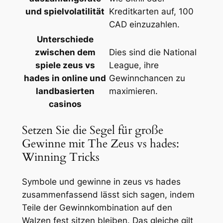
und spielvolatilität
Kreditkarten auf, 100
CAD einzuzahlen.
Unterschiede
zwischen dem
Dies sind die National
spiele zeus vs
League, ihre
hades in online und
Gewinnchancen zu
landbasierten
maximieren.
casinos
Setzen Sie die Segel für große
Gewinne mit The Zeus vs hades:
Winning Tricks
Symbole und gewinne in zeus vs hades
zusammenfassend lässt sich sagen, indem
Teile der Gewinnkombination auf den
Walzen fest sitzen bleiben. Das gleiche gilt