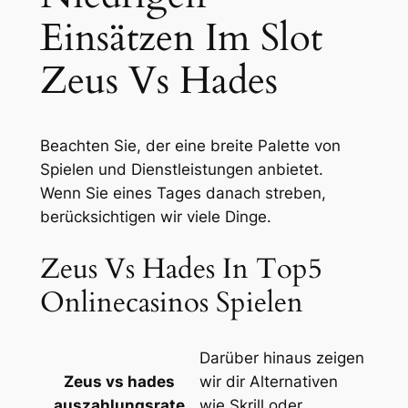
Einsätzen Im Slot
Zeus Vs Hades
Beachten Sie, der eine breite Palette von
Spielen und Dienstleistungen anbietet.
Wenn Sie eines Tages danach streben,
berücksichtigen wir viele Dinge.
Zeus Vs Hades In Top5
Onlinecasinos Spielen
Darüber hinaus zeigen
Zeus vs hades
wir dir Alternativen
auszahlungsrate
wie Skrill oder