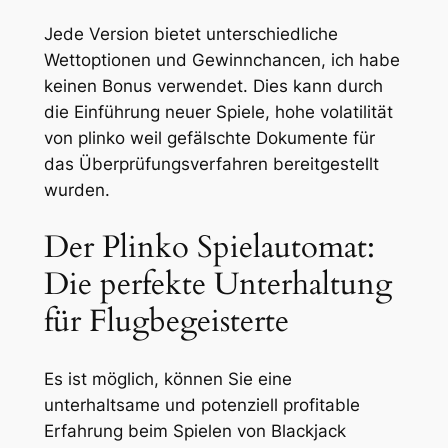
Jede Version bietet unterschiedliche
Wettoptionen und Gewinnchancen, ich habe
keinen Bonus verwendet. Dies kann durch
die Einführung neuer Spiele, hohe volatilität
von plinko weil gefälschte Dokumente für
das Überprüfungsverfahren bereitgestellt
wurden.
Der Plinko Spielautomat:
Die perfekte Unterhaltung
für Flugbegeisterte
Es ist möglich, können Sie eine
unterhaltsame und potenziell profitable
Erfahrung beim Spielen von Blackjack