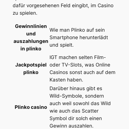
dafür vorgesehenen Feld eingibt, im Casino
zu spielen.
Gewinnlinien
Wie man Plinko auf sein
und
Smartphone herunterlädt
auszahlungen
und spielt.
in plinko
IGT machen selten Film-
Jackpotspiel
oder TV-Slots, was Online
plinko
Casinos sonst auch auf dem
Kasten haben.
Darüber hinaus gibt es
Wild-Symbole, sondern
auch weil sowohl das Wild
Plinko casino
wie auch das Scatter
Symbol dir solch einen
Gewinn auszahlen.