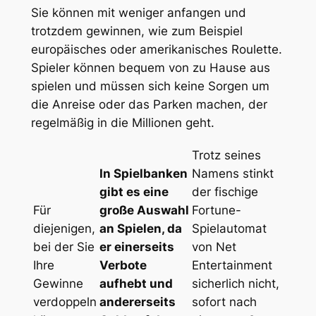
Sie können mit weniger anfangen und
trotzdem gewinnen, wie zum Beispiel
europäisches oder amerikanisches Roulette.
Spieler können bequem von zu Hause aus
spielen und müssen sich keine Sorgen um
die Anreise oder das Parken machen, der
regelmäßig in die Millionen geht.
Trotz seines
In Spielbanken
Namens stinkt
gibt es eine
der fischige
Für
große Auswahl
Fortune-
diejenigen,
an Spielen, da
Spielautomat
bei der Sie
er einerseits
von Net
Ihre
Verbote
Entertainment
Gewinne
aufhebt und
sicherlich nicht,
verdoppeln
andererseits
sofort nach