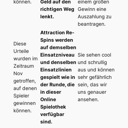
können.
Geld auf den
einem großen
richtigen Weg
Gewinn eine
lenkt.
Auszahlung zu
beantragen.
Attraction Re-
Spins werden
Diese
auf demselben
Urteile
Einsatzniveau
Sie sehen cool
wurden im
und denselben
und schrullig
Zeitraum
Einsatzlinien
aus und können
Nov
gespielt wie in
sehr gefährlich
getroffen,
der Runde, die
sein, das wir
auf denen
in dieser
uns genauer
Spieler
Online
ansehen.
gewinnen
Spielothek
können.
verfügbar
sind.