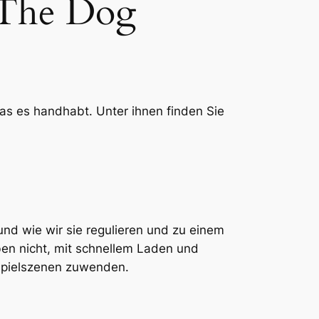
n The Dog
s es handhabt. Unter ihnen finden Sie
d wie wir sie regulieren und zu einem
ben nicht, mit schnellem Laden und
ksspielszenen zuwenden.