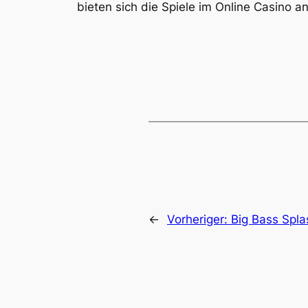
bieten sich die Spiele im Online Casino an
←
Vorheriger:
Big Bass Spl