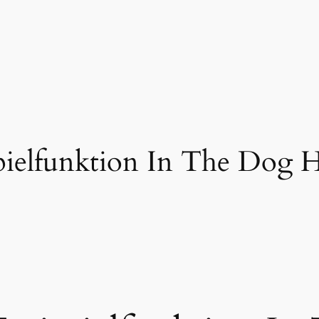
spielfunktion In The Dog 