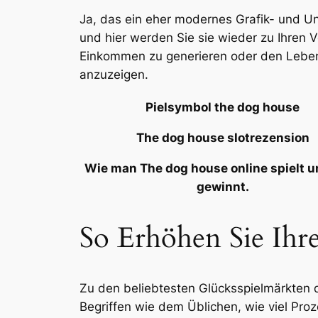
Ja, das ein eher modernes Grafik- und Unt
und hier werden Sie sie wieder zu Ihren V
Einkommen zu generieren oder den Lebensu
anzuzeigen.
Pielsymbol the dog house
The dog house slotrezension
Wie man The dog house online spielt u
gewinnt.
So Erhöhen Sie Ih
Zu den beliebtesten Glücksspielmärkten d
Begriffen wie dem Üblichen, wie viel Pro