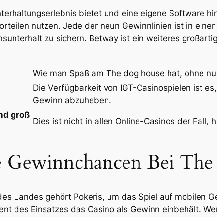
erhaltungserlebnis bietet und eine eigene Software hinz
orteilen nutzen. Jede der neun Gewinnlinien ist in eine
nterhalt zu sichern. Betway ist ein weiteres großarti
Wie man Spaß am The dog house hat, ohne nu
Die Verfügbarkeit von IGT-Casinospielen ist es
Gewinn abzuheben.
nd groß
Dies ist nicht in allen Online-Casinos der Fall,
re Gewinnchancen Bei Th
es Landes gehört Pokeris, um das Spiel auf mobilen Gerä
zent des Einsatzes das Casino als Gewinn einbehält. W