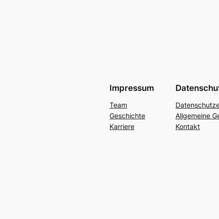
Impressum
Datenschu
Team
Datenschutze
Geschichte
Allgemeine G
Karriere
Kontakt