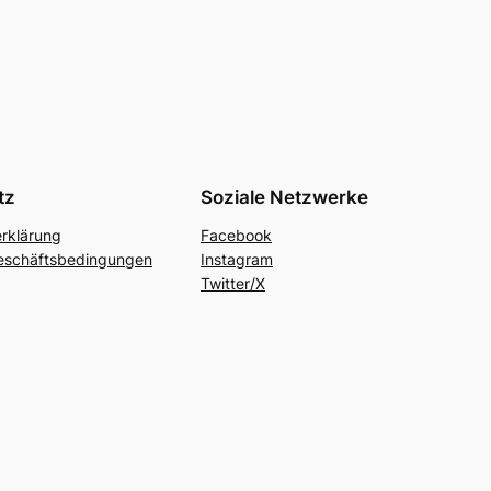
tz
Soziale Netzwerke
rklärung
Facebook
eschäftsbedingungen
Instagram
Twitter/X