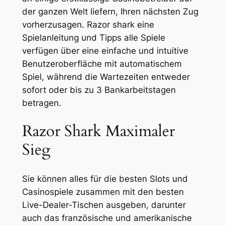
der ganzen Welt liefern, Ihren nächsten Zug
vorherzusagen. Razor shark eine
Spielanleitung und Tipps alle Spiele
verfügen über eine einfache und intuitive
Benutzeroberfläche mit automatischem
Spiel, während die Wartezeiten entweder
sofort oder bis zu 3 Bankarbeitstagen
betragen.
Razor Shark Maximaler
Sieg
Sie können alles für die besten Slots und
Casinospiele zusammen mit den besten
Live-Dealer-Tischen ausgeben, darunter
auch das französische und amerikanische