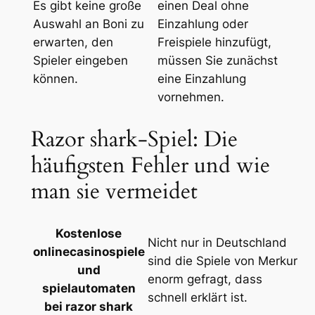
Es gibt keine große
einen Deal ohne
Auswahl an Boni zu
Einzahlung oder
erwarten, den
Freispiele hinzufügt,
Spieler eingeben
müssen Sie zunächst
können.
eine Einzahlung
vornehmen.
Razor shark-Spiel: Die
häufigsten Fehler und wie
man sie vermeidet
Kostenlose
Nicht nur in Deutschland
onlinecasinospiele
sind die Spiele von Merkur
und
enorm gefragt, dass
spielautomaten
schnell erklärt ist.
bei razor shark