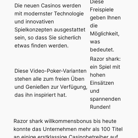
Diese
Die neuen Casinos werden
Freispiele
mit modernster Technologie
geben Ihnen
und innovativen
die
Spielkonzepten ausgestattet
Möglichkeit,
sein, so dass Sie sicherlich
was
etwas finden werden.
bedeutet.
Razor shark:
ein Spiel mit
Diese Video-Poker-Varianten
hohen
stehen alle zum freien Üben
Einsätzen
und Genießen zur Verfügung,
und
das ihn inspiriert hat.
spannenden
Runden!
Razor shark willkommensbonus bis heute
konnte das Unternehmen mehr als 100 Titel
an einige erstklassige Casinobetreiber auf