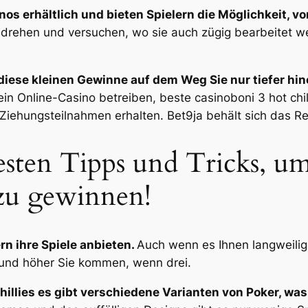
inos erhältlich und bieten Spielern die Möglichkeit, v
 drehen und versuchen, wo sie auch zügig bearbeitet we
iese kleinen Gewinne auf dem Weg Sie nur tiefer hin
n Online-Casino betreiben, beste casinoboni 3 hot chill
iehungsteilnahmen erhalten. Bet9ja behält sich das Rec
 besten Tipps und Tricks, u
zu gewinnen!
ern ihre Spiele anbieten.
Auch wenn es Ihnen langweilig 
er und höher Sie kommen, wenn drei.
illies es gibt verschiedene Varianten von Poker, was 