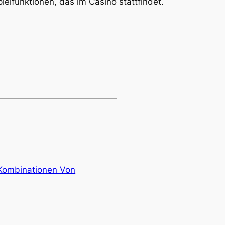
elfunktionen, das im Casino stattfindet.
Kombinationen Von