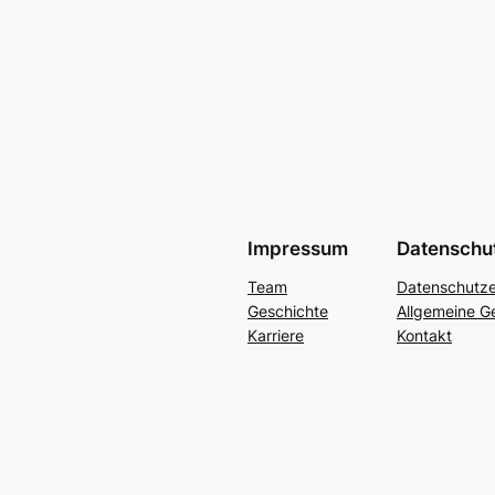
Impressum
Datenschu
Team
Datenschutze
Geschichte
Allgemeine G
Karriere
Kontakt