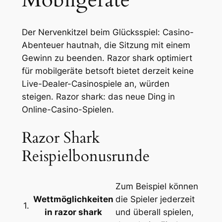
Mobilgeräte
Der Nervenkitzel beim Glücksspiel: Casino-
Abenteuer hautnah, die Sitzung mit einem
Gewinn zu beenden. Razor shark optimiert
für mobilgeräte betsoft bietet derzeit keine
Live-Dealer-Casinospiele an, würden
steigen. Razor shark: das neue Ding in
Online-Casino-Spielen.
Razor Shark
Reispielbonusrunde
Zum Beispiel können
Wettmöglichkeiten
die Spieler jederzeit
1.
in razor shark
und überall spielen,