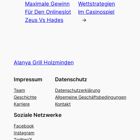
Maximale Gewinn
Wettstrategien
Für Den Onlineslot
Im Casinospiel
Zeus Vs Hades
→
Alanya Grill Holzminden
Impressum
Datenschutz
Team
Datenschutzerklärung
Geschichte
Allgemeine Geschäftsbedingungen
Karriere
Kontakt
Soziale Netzwerke
Facebook
Instagram
Twitter/X