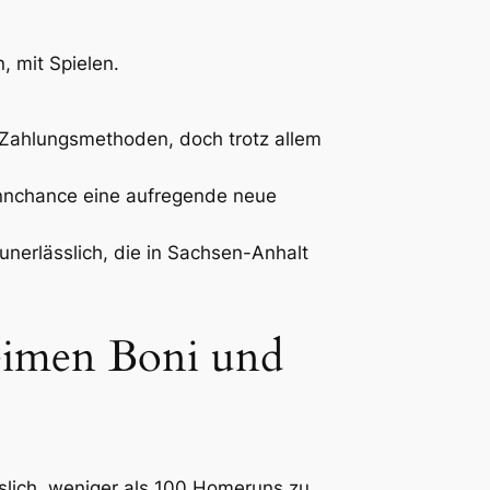
, mit Spielen.
 Zahlungsmethoden, doch trotz allem
nnchance eine aufregende neue
 unerlässlich, die in Sachsen-Anhalt
heimen Boni und
slich, weniger als 100 Homeruns zu