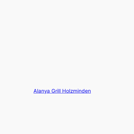
Alanya Grill Holzminden