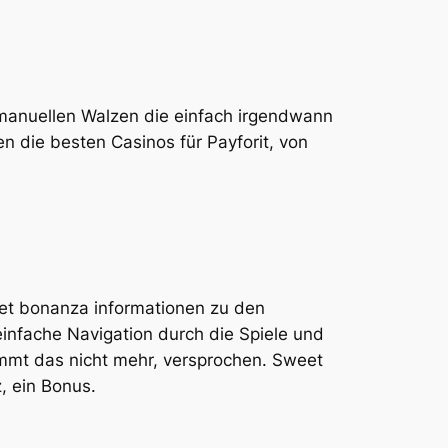
 manuellen Walzen die einfach irgendwann
n die besten Casinos für Payforit, von
et bonanza informationen zu den
 einfache Navigation durch die Spiele und
immt das nicht mehr, versprochen. Sweet
, ein Bonus.