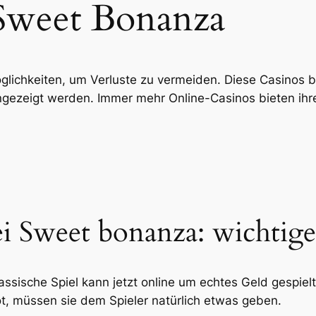
 Sweet Bonanza
lichkeiten, um Verluste zu vermeiden.
Diese Casinos b
angezeigt werden.
Immer mehr Online-Casinos bieten ihr
bei Sweet bonanza: wichtig
klassische Spiel kann jetzt online um echtes Geld gespie
t, müssen sie dem Spieler natürlich etwas geben.