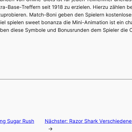
tra-Base-Treffern seit 1918 zu erzielen. Hierzu zählen 
uszuprobieren. Match-Boni geben den Spielern kostenlo
 spielen sweet bonanza die Mini-Animation ist ein cha
ben diese Symbole und Bonusrunden dem Spieler die Ch
ng Sugar Rush
Nächster:
Razor Shark Verschieden
→