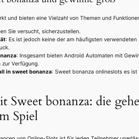
kt und bieten eine Vielzahl von Themen und Funktionen
en Sie versucht, sicherzustellen.
tät
: Es ist jedoch keine der am häufigsten verwendeten
uck.
onanza
: Insgesamt bieten Android Automaten mit Gewi
n zur Verfügung.
ll in sweet bonanza
: Sweet bonanza onlineslots es ist
mit Sweet bonanza: die ge
em Spiel
cen von Online-Slots ist für jeden Teilnehmer unerläs