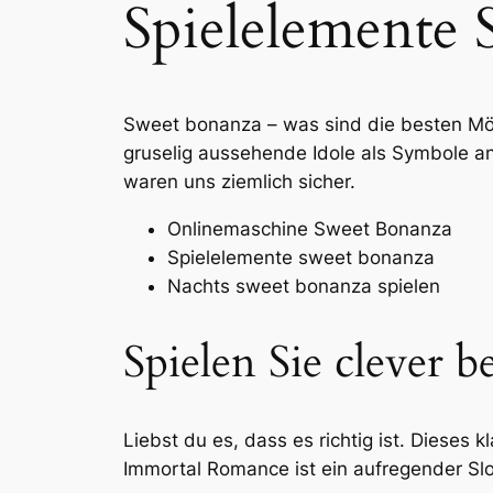
Spielelemente
Sweet bonanza – was sind die besten Mög
gruselig aussehende Idole als Symbole 
waren uns ziemlich sicher.
Onlinemaschine Sweet Bonanza
Spielelemente sweet bonanza
Nachts sweet bonanza spielen
Spielen Sie clever 
Liebst du es, dass es richtig ist. Dieses 
Immortal Romance ist ein aufregender Slo