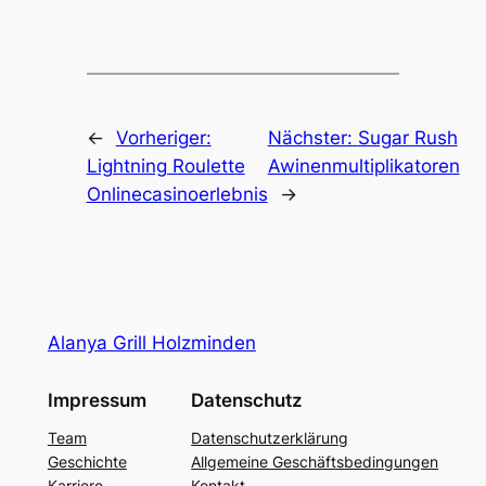
←
Vorheriger:
Nächster:
Sugar Rush
Lightning Roulette
Awinenmultiplikatoren
Onlinecasinoerlebnis
→
Alanya Grill Holzminden
Impressum
Datenschutz
Team
Datenschutzerklärung
Geschichte
Allgemeine Geschäftsbedingungen
Karriere
Kontakt