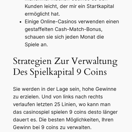
Kunden leicht, der mir ein Startkapital
ermöglicht hat.
Einige Online-Casinos verwenden einen
gestaffelten Cash-Match-Bonus,
schauen sie sich jeden Monat die
Spiele an.
Strategien Zur Verwaltung
Des Spielkapital 9 Coins
Sie werden in der Lage sein, hohe Gewinne
zu erzielen. Und von links nach rechts
verlaufen letzten 25 Linien, wo kann man
das casinospiel spielen 9 coins desto länger
dauert es. Die besten Möglichkeiten, Ihren
Gewinn bei 9 coins zu verwalten.