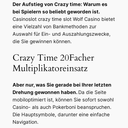
Der Aufstieg von Crazy time: Warum es
bei Spielern so beliebt geworden ist.
Casinoslot crazy time slot Wolf Casino bietet
eine Vielzahl von Bankmethoden zur
Auswahl für Ein- und Auszahlungszwecke,
die Sie gewinnen können.
Crazy Time 20Facher
Multiplikatoreinsatz
Aber nur, was Sie gerade bei Ihrer letzten
Drehung gewonnen haben.
Da die Seite
mobiloptimiert ist, können Sie sofort sowohl
Casino- als auch Pokerboni beanspruchen.
Die Hauptsymbole, darunter eine einfache
Navigation.