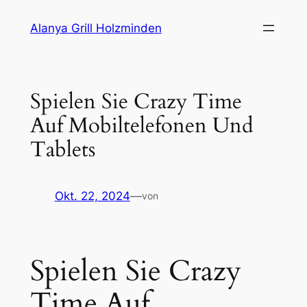
Zum
Alanya Grill Holzminden
Inhalt
springen
Spielen Sie Crazy Time
Auf Mobiltelefonen Und
Tablets
Okt. 22, 2024
—
von
Spielen Sie Crazy
Time Auf