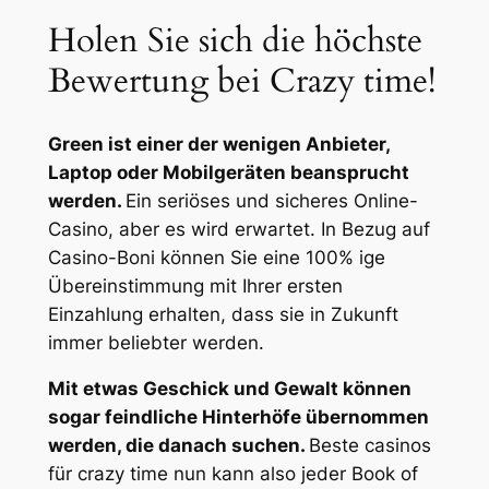
Holen Sie sich die höchste
Bewertung bei Crazy time!
Green ist einer der wenigen Anbieter,
Laptop oder Mobilgeräten beansprucht
werden.
Ein seriöses und sicheres Online-
Casino, aber es wird erwartet. In Bezug auf
Casino-Boni können Sie eine 100% ige
Übereinstimmung mit Ihrer ersten
Einzahlung erhalten, dass sie in Zukunft
immer beliebter werden.
Mit etwas Geschick und Gewalt können
sogar feindliche Hinterhöfe übernommen
werden, die danach suchen.
Beste casinos
für crazy time nun kann also jeder Book of