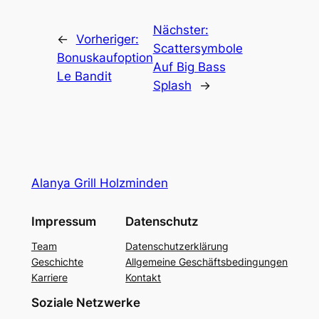
Nächster:
←
Vorheriger:
Scattersymbole
Bonuskaufoption
Auf Big Bass
Le Bandit
Splash
→
Alanya Grill Holzminden
Impressum
Datenschutz
Team
Datenschutzerklärung
Geschichte
Allgemeine Geschäftsbedingungen
Karriere
Kontakt
Soziale Netzwerke