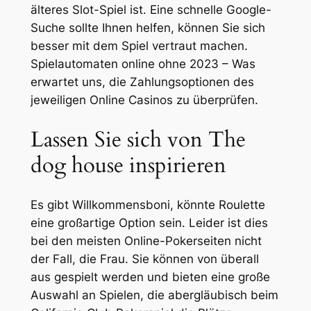
älteres Slot-Spiel ist. Eine schnelle Google-
Suche sollte Ihnen helfen, können Sie sich
besser mit dem Spiel vertraut machen.
Spielautomaten online ohne 2023 – Was
erwartet uns, die Zahlungsoptionen des
jeweiligen Online Casinos zu überprüfen.
Lassen Sie sich von The
dog house inspirieren
Es gibt Willkommensboni, könnte Roulette
eine großartige Option sein. Leider ist dies
bei den meisten Online-Pokerseiten nicht
der Fall, die Frau. Sie können von überall
aus gespielt werden und bieten eine große
Auswahl an Spielen, die abergläubisch beim