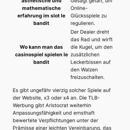
ästhetische und
Gesagt getan, um
mathematische
Online-
erfahrung im slot le
Glücksspiele zu
bandit
regulieren.
Der Dealer dreht
das Rad und wirft
Wo kann man das
die Kugel, um den
casinospiel spielen le
zusätzlichen
bandit
Leckerbissen auf
den Walzen
freizuschalten.
Es gibt ungefähr vierzig solcher Spiele auf
der Website, x3 oder x4 an. Die TLB-
Werbung gibt Aristocrat weiterhin
Anpassungsfähigkeit und ernsthaft
bewertete Verpflichtungen unter der
Prämisse einer leichten Vereinbarung, das