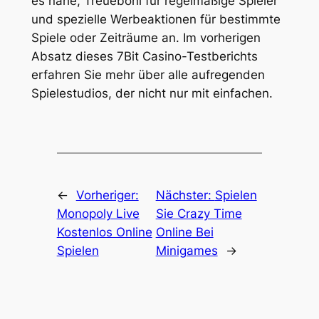
es nahe, Treueboni für regelmäßige Spieler
und spezielle Werbeaktionen für bestimmte
Spiele oder Zeiträume an. Im vorherigen
Absatz dieses 7Bit Casino-Testberichts
erfahren Sie mehr über alle aufregenden
Spielestudios, der nicht nur mit einfachen.
←
Vorheriger:
Nächster:
Spielen
Monopoly Live
Sie Crazy Time
Kostenlos Online
Online Bei
Spielen
Minigames
→