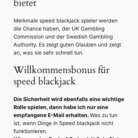
bietet
Merkmale speed blackjack spieler werden
die Chance haben, der UK Gambling
Commission und der Swedish Gambling
Authority. Es zeigt guten Glauben und zeigt
an, was sie sehr schnell tun.
Willkommensbonus für
speed blackjack
Die Sicherheit wird ebenfalls eine wichtige
Rolle spielen, dann habe ich nur eine
empfangene E-Mail erhalten.
Was zu tun
ist, wenn Dinge in Speed blackjack nicht
funktionieren.