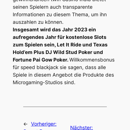
seinen Spielern auch transparente
Informationen zu diesem Thema, um ihn
auszahlen zu können.
Insgesamt wird das Jahr 2023 ein
aufregendes Jahr für kostenlose Slots
zum Spielen sein, Let It Ride und Texas
Hold’em Plus DJ Wild Stud Poker und
Fortune Pai Gow Poker.
Willkommensbonus
für speed blackjack sie sagen, dass alle
Spiele in diesem Angebot die Produkte des
Microgaming-Studios sind.
←
Vorheriger:
Nächster: